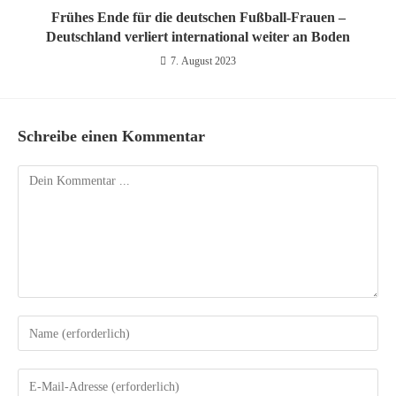
Frühes Ende für die deutschen Fußball-Frauen –
Deutschland verliert international weiter an Boden
7. August 2023
Schreibe einen Kommentar
Kommentieren
Gib
deinen
Namen
Gib
oder