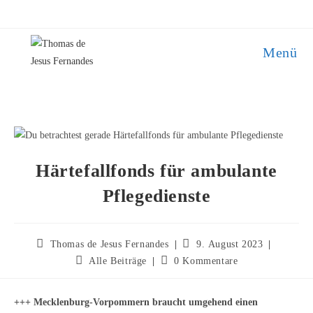
Zum
Inhalt
springen
Menü
Härtefallfonds für ambulante
Pflegedienste
Beitrags-
Beitrag
Thomas de Jesus Fernandes
9. August 2023
Autor:
veröffentlicht:
Beitrags-
Beitrags-
Alle Beiträge
0 Kommentare
Kategorie:
Kommentare:
+++ Mecklenburg-Vorpommern braucht umgehend einen